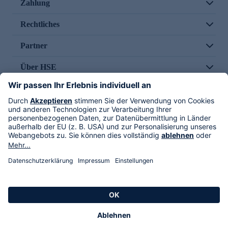
Zahlung
Rechtliches
Partner
Über HSE
Im TV
HSE International
Versand durch
Folge uns
AGB
Datenschutz
Impressum
Alle Rechte vorbehalten. Alle Preise inkl. gesetzlicher MwSt., zzgl. Versandkosten.