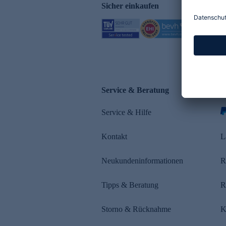
Sicher einkaufen
Service & Beratung
Z
Service & Hilfe
s
Kontakt
L
Neukundeninformationen
R
Tipps & Beratung
R
Storno & Rücknahme
K