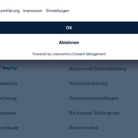
Kundenbewertung
ahlung
Rechtliches
Beschwerde/Streitschlichtung
astschrift
Widerrufsbelehrung
echnung
Datenschutzeinstellungen
atenkauf
Rücknahme Elektrogeräte
reditkarte
Barrierefreiheit