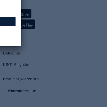
HSE App
Partner
Lieferanten
KIND Hörgeräte
Bestellung widerrufen
Widerrufsformular