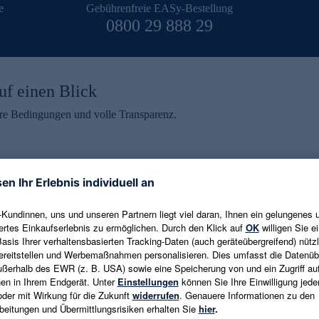
e
Gebührenfreie EASy-Bestellung
0800 29 888 29
uf einen Blick
aire Bedingungen und volle Transparenz.
ein erhalten
eren und aktuelle Trends,
E-Mail-Adresse eingeben
alten. Als Dankeschön
ne Abmeldung ist jederzeit in
Es gelten die
Datenschutzrichtlinien
un