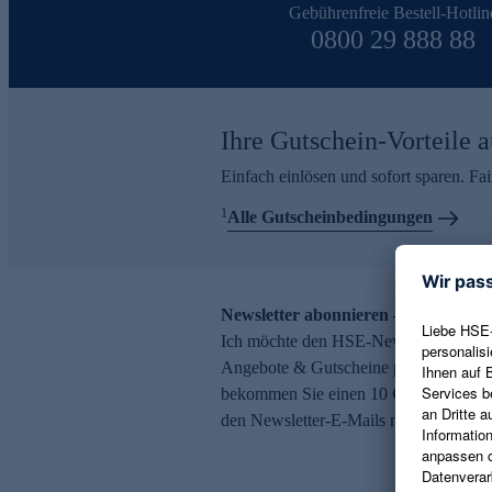
Gebührenfreie Bestell-Hotlin
0800 29 888 88
Ihre Gutschein-Vorteile a
Einfach einlösen und sofort sparen. F
1
Alle Gutscheinbedingungen
Newsletter abonnieren – 10 € Gutsch
Ich möchte den HSE-Newsletter abonni
Angebote & Gutscheine per E-Mail erh
bekommen Sie einen 10 € Gutschein. Ei
den Newsletter-E-Mails möglich.