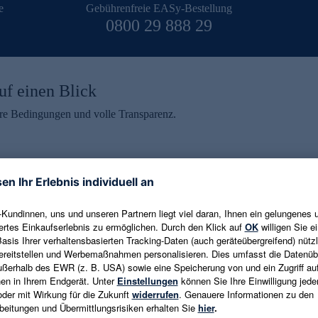
e
Gebührenfreie EASy-Bestellung
0800 29 888 29
uf einen Blick
aire Bedingungen und volle Transparenz.
ein erhalten
eren und aktuelle Trends,
E-Mail-Adresse eingeben
alten. Als Dankeschön
ne Abmeldung ist jederzeit in
Es gelten die
Datenschutzrichtlinien
un