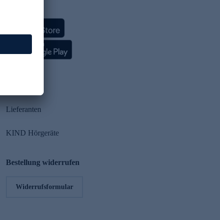
HSE App
Partner
Lieferanten
KIND Hörgeräte
Bestellung widerrufen
Widerrufsformular