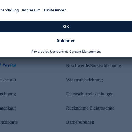
Kundenbewertung
ahlung
Rechtliches
Beschwerde/Streitschlichtung
astschrift
Widerrufsbelehrung
echnung
Datenschutzeinstellungen
atenkauf
Rücknahme Elektrogeräte
reditkarte
Barrierefreiheit