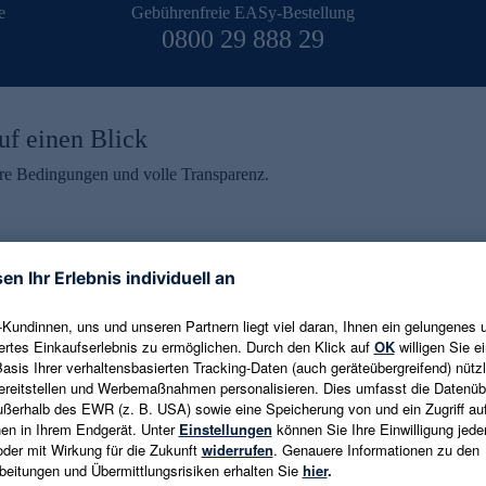
e
Gebührenfreie EASy-Bestellung
0800 29 888 29
uf einen Blick
aire Bedingungen und volle Transparenz.
ein erhalten
eren und aktuelle Trends,
E-Mail-Adresse eingeben
alten. Als Dankeschön
ne Abmeldung ist jederzeit in
Es gelten die
Datenschutzrichtlinien
un