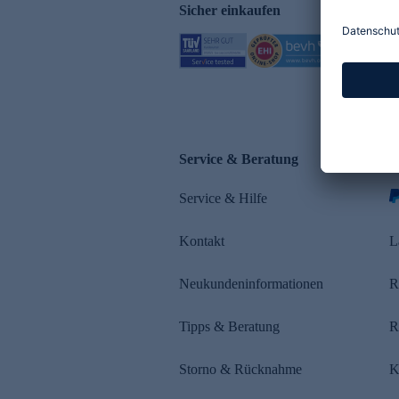
Sicher einkaufen
Service & Beratung
Z
Service & Hilfe
s
Kontakt
L
Neukundeninformationen
R
Tipps & Beratung
R
Storno & Rücknahme
K