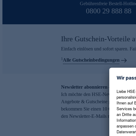
Gebührenfreie Bestell-Hotlin
0800 29 888 88
Ihre Gutschein-Vorteile a
Einfach einlösen und sofort sparen. F
1
Alle Gutscheinbedingungen
Newsletter abonnieren – 10 € Gutsch
Ich möchte den HSE-Newsletter abonni
Angebote & Gutscheine per E-Mail erh
bekommen Sie einen 10 € Gutschein. Ei
den Newsletter-E-Mails möglich.