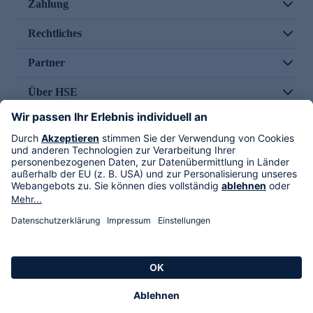
Zahlung
Rechtliches
Partner
Über HSE
Im TV
HSE International
Versand durch
Folge uns
AGB
Datenschutz
Impressum
Alle Rechte vorbehalten. Alle Preise inkl. gesetzlicher MwSt., zzgl. Versandkosten.