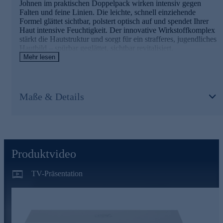
Johnen im praktischen Doppelpack wirken intensiv gegen
Falten und feine Linien. Die leichte, schnell einziehende
Formel glättet sichtbar, polstert optisch auf und spendet Ihrer
Haut intensive Feuchtigkeit. Der innovative Wirkstoffkomplex
stärkt die Hautstruktur und sorgt für ein strafferes, jugendliches
Hautbild – spürbar geglättet, sichtbar revitalisiert.
Mehr lesen
Die Hauptwirkstoffe in der Übersicht
LIFTONIN®-XPRESS
Intensiver, sofort spürbarer Lifting-Effekt, der über Stunden
Maße & Details
anhält.
Glättet Falten bis zu 74 % in nur einer Stunde und verbessert
das Hautrelief.
MATRIXYL® Morphomics™
Unterstützt die Hautstruktur von innen heraus und trägt zu
Produktvideo
einem glatteren, entspannteren Hautbild bei.
TV-Präsentation