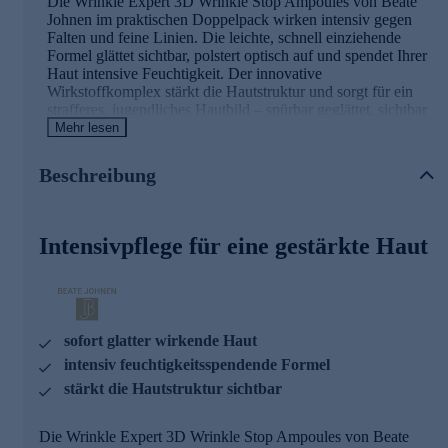
Die Wrinkle Expert 3D Wrinkle Stop Ampoules von Beate
Johnen im praktischen Doppelpack wirken intensiv gegen
Falten und feine Linien. Die leichte, schnell einziehende
Formel glättet sichtbar, polstert optisch auf und spendet Ihrer
Haut intensive Feuchtigkeit. Der innovative
Wirkstoffkomplex stärkt die Hautstruktur und sorgt für ein
strafferes, jugendliches Hautbild – spürbar geglättet, sichtbar
revitalisiert.
Mehr lesen
Die Hauptwirkstoffe in der Übersicht
Beschreibung
LIFTONIN®-XPRESS
Intensiver, sofort spürbarer Lifting-Effekt, der über Stunden
anhält.
Intensivpflege für eine gestärkte Haut
Glättet Falten bis zu 74 % in nur einer Stunde und verbessert
das Hautrelief.
MATRIXYL® Morphomics™
Unterstützt die Hautstruktur von innen heraus und trägt zu
einem glatteren, entspannteren Hautbild bei.
sofort glatter wirkende Haut
intensiv feuchtigkeitsspendende Formel
stärkt die Hautstruktur sichtbar
Die Wrinkle Expert 3D Wrinkle Stop Ampoules von Beate