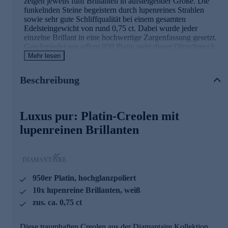
zeigen jeweils fünf Brillanten in aufsteigender Größe. Die
funkelnden Steine begeistern durch lupenreines Strahlen
sowie sehr gute Schliffqualität bei einem gesamten
Edelsteingewicht von rund 0,75 ct. Dabei wurde jeder
einzelne Brillant in eine hochwertige Zargenfassung gesetzt.
Geschmiedet aus edlem 950 Platin steht dieser Ohrschmuck
für zeitlose Eleganz und makellosen Schönheit. Eine
Mehr lesen
herrliche kleine Kostbarkeit von bleibendem Wert, die seiner
Trägerin immer wieder schmeicheln wird.
Beschreibung
Wir setzen auf Qualität
Luxus pur: Platin-Creolen mit
Aus diesem Grund werden unsere Schmuckwaren von
unserer Qualitätssicherung und seitens des Lieferanten
lupenreinen Brillanten
strengsten Prüfprozessen unterzogen. Unter anderem
beinhalten unsere Prüfprozesse Prüfungen auf Konformität
mit den Bestimmungen der Schweizer
Edelmetallkontrollgesetzgebung.
950er Platin, hochglanzpoliert
Bestellen Sie die Brillant-Creolen bequem und sicher im
Onlineshop.
10x lupenreine Brillanten, weiß
zus. ca. 0,75 ct
Diese traumhaften Creolen aus der Diamantaire Kollektion