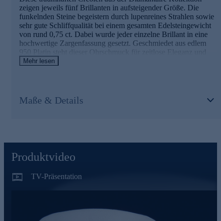
zeigen jeweils fünf Brillanten in aufsteigender Größe. Die
funkelnden Steine begeistern durch lupenreines Strahlen sowie
sehr gute Schliffqualität bei einem gesamten Edelsteingewicht
von rund 0,75 ct. Dabei wurde jeder einzelne Brillant in eine
hochwertige Zargenfassung gesetzt. Geschmiedet aus edlem
950 Platin steht dieser Ohrschmuck für zeitlose Eleganz und
makellosen Schönheit. Eine herrliche kleine Kostbarkeit von
Mehr lesen
bleibendem Wert, die seiner Trägerin immer wieder
schmeicheln wird.
Maße & Details
Wir setzen auf Qualität
Aus diesem Grund werden unsere Schmuckwaren von unserer
Qualitätssicherung und seitens des Lieferanten strengsten
Prüfprozessen unterzogen. Unter anderem beinhalten unsere
Prüfprozesse Prüfungen auf Konformität mit den
Bestimmungen der Schweizer
Produktvideo
Edelmetallkontrollgesetzgebung.
TV-Präsentation
Bestellen Sie die Brillant-Creolen bequem und sicher im
Onlineshop.