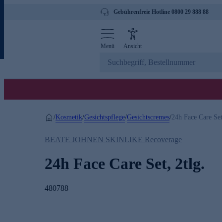
Gebührenfreie Hotline 0800 29 888 88
Menü
Ansicht
Kosmetik
Gesichtspflege
Gesichtscremes
/
/
/
/
24h Face Care Set
BEATE JOHNEN SKINLIKE Recoverage
24h Face Care Set, 2tlg.
480788