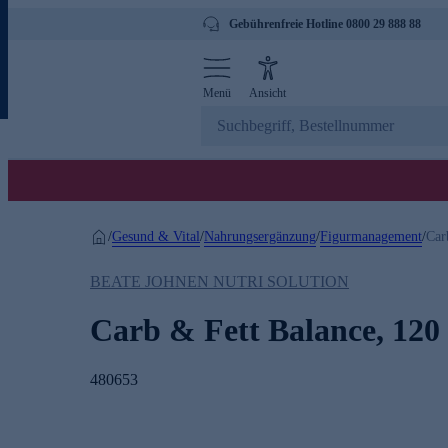
Gebührenfreie Hotline 0800 29 888 88
Menü
Ansicht
Gesund & Vital
Nahrungsergänzung
Figurmanagement
/
/
/
/
Car
BEATE JOHNEN NUTRI SOLUTION
Carb & Fett Balance, 120
480653