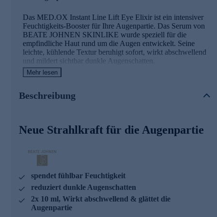
Das MED.OX Instant Line Lift Eye Elixir ist ein intensiver
Feuchtigkeits-Booster für Ihre Augenpartie. Das Serum von
BEATE JOHNEN SKINLIKE wurde speziell für die
empfindliche Haut rund um die Augen entwickelt. Seine
leichte, kühlende Textur beruhigt sofort, wirkt abschwellend
und mildert sichtbar dunkle Augenschatten.
Mehr lesen
Bei langfristiger Anwendung kann das Eye Elixir die
Spannkraft der Haut spürbar verbessern und so feine Linien
Beschreibung
und Fältchen glätten. Gleichzeitig enthält es schützende
Wirkstoffe, um die Haut vor umweltbedingtem Stress und
vorzeitiger Hautalterung zu bewahren. Für einen frischen,
wachen Blick – Tag für Tag.
Neue Strahlkraft für die Augenpartie
Detoxophane: Der Hauptwirkstoff und seine
Wirkung
Detoxophane ist der zentrale Wirkstoff und die Grundlage
spendet fühlbar Feuchtigkeit
der MED.OX Linie von Beate Johnen SKINLIKE. Der
reduziert dunkle Augenschatten
pflanzliche Aktivstoff wird aus dem Extrakt Schweizer
Gartenkressesprossen gewonnen. Indem er die natürlichen
2x 10 ml, Wirkt abschwellend & glättet die
Abwehrmechanismen stärkt, unterstützt er die Haut dabei,
Augenpartie
sich wirksam gegen schädliche Umwelteinflüsse zu