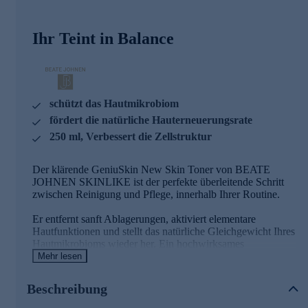
Ihr Teint in Balance
schützt das Hautmikrobiom
fördert die natürliche Hauterneuerungsrate
250 ml, Verbessert die Zellstruktur
Der klärende GeniuSkin New Skin Toner von BEATE
JOHNEN SKINLIKE ist der perfekte überleitende Schritt
zwischen Reinigung und Pflege, innerhalb Ihrer Routine.
Er entfernt sanft Ablagerungen, aktiviert elementare
Hautfunktionen und stellt das natürliche Gleichgewicht Ihres
Hautmikrobioms wieder her. Ein hochwirksames
biomimetischen Peptid – potenter als Retinol – kurbelt die
Mehr lesen
Zellerneuerung sowie Kollagensynthese an und stärkt die
Hautbarriere nachhaltig.
Beschreibung
Gleichzeitig erscheinen die Poren sichtbar verfeinert, das