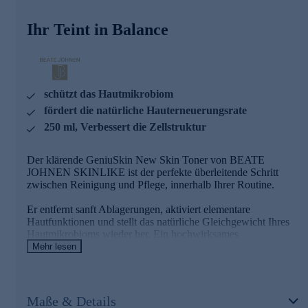
Hautbild optisch geglättet und kleine Unreinheiten kaschiert.
Das Ergebnis: ein klarer, frischer Teint.
Ihr Teint in Balance
Die nährenden Wirkstoffe des reichhaltigen
Gesichtswassers
Reneseed™
schützt das Hautmikrobiom
fördert die natürliche Hauterneuerungsrate
Ein biomimetischer Wirkstoff und sogenannter Transforming
250 ml, Verbessert die Zellstruktur
Growth Factor
Unterstützt den Kollagenaufbau
Der klärende GeniuSkin New Skin Toner von BEATE
Verfeinert die Poren
JOHNEN SKINLIKE ist der perfekte überleitende Schritt
Reduziert Unebenheiten
zwischen Reinigung und Pflege, innerhalb Ihrer Routine.
Verbesserte Feuchtigkeitsversorgung der Haut
Erhöht die Dicke und Festigkeit der Haut
Er entfernt sanft Ablagerungen, aktiviert elementare
Minimiert sichtbar die Faltentiefe
Hautfunktionen und stellt das natürliche Gleichgewicht Ihres
Hautmikrobioms wieder her. Ein hochwirksames
Munapsys™
biomimetischen Peptid – potenter als Retinol – kurbelt die
Mehr lesen
Zellerneuerung sowie Kollagensynthese an und stärkt die
Ein innovatives Peptid zur Hautstraffung.
Hautbarriere nachhaltig.
Reguliert die Muskelkontraktion
Sorgt so für eine sichtbar straffere Haut
Gleichzeitig erscheinen die Poren sichtbar verfeinert, das
Maße & Details