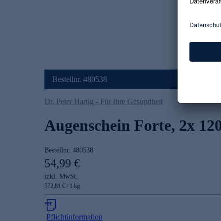
Bestellnr. 480538
Dr. Peter Hartig - Für Ihre Gesundheit
Augenschein Forte, 2x 12
Bestellnr.
480538
54,99 €
inkl. MwSt.
572,81 € / 1 kg
Pflichtinformation