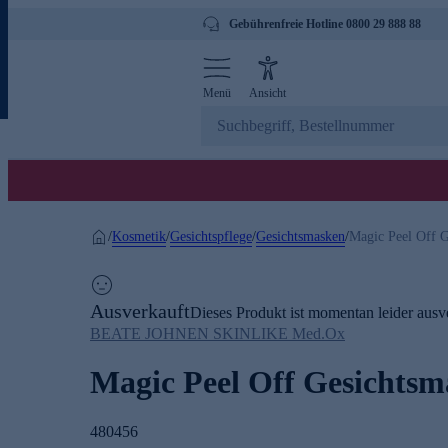
Gebührenfreie Hotline 0800 29 888 88
Menü
Ansicht
Kosmetik
Gesichtspflege
Gesichtsmasken
/
/
/
/
Magic Peel Off G
Ausverkauft
Dieses Produkt ist momentan leider ausve
BEATE JOHNEN SKINLIKE Med.Ox
Magic Peel Off Gesichtsm
480456