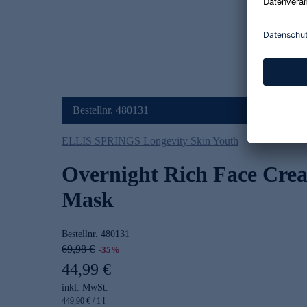
Bestellnr. 480131
ELLIS SPRINGS Longevity Skin Youth
Overnight Rich Face Cr
Mask
Bestellnr.
480131
69,98 €
-35%
44,99 €
inkl. MwSt.
449,90 € / 1 l