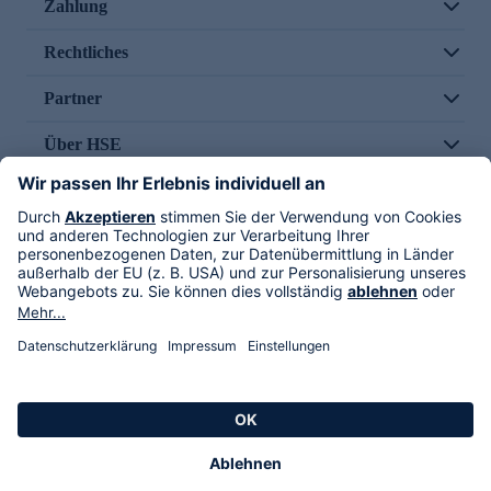
Zahlung
Rechtliches
Partner
Über HSE
Im TV
HSE International
Versand durch
Folge uns
AGB
Datenschutz
Impressum
Alle Rechte vorbehalten. Alle Preise inkl. gesetzlicher MwSt., zzgl. Versandkosten.