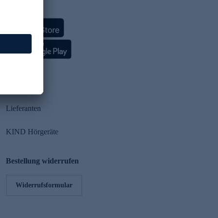
HSE App
Partner
Lieferanten
KIND Hörgeräte
Bestellung widerrufen
Widerrufsformular