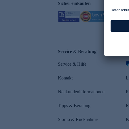
Sicher einkaufen
Service & Beratung
Z
Service & Hilfe
Kontakt
L
Neukundeninformationen
R
Tipps & Beratung
R
Storno & Rücknahme
K