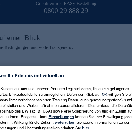
e
Gebührenfreie EASy-Bestellung
0800 29 888 29
uf einen Blick
aire Bedingungen und volle Transparenz.
ein erhalten
eren und aktuelle Trends,
E-Mail-Adresse eingeben
alten. Als Dankeschön
ne Abmeldung ist jederzeit in
Es gelten die
Datenschutzrichtlinien
un