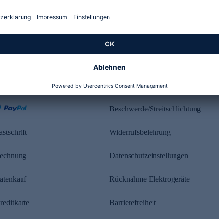
Kundenbewertung
ahlung
Rechtliches
Beschwerde/Streitschlichtung
astschrift
Widerrufsbelehrung
echnung
Datenschutzeinstellungen
atenkauf
Rücknahme Elektrogeräte
reditkarte
Barrierefreiheit