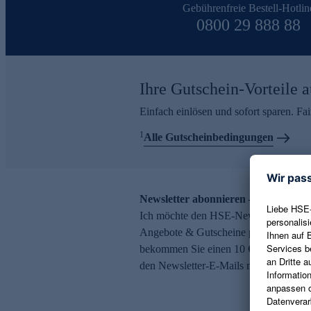
Gebührenfreie Bestell-Hotlin
0800 29 888 88
Ihre Gutschein-Vorteile a
Einfach einlösen und sofort sparen. F
1
Alle Gutscheinbedingungen
Newsletter abonnieren – 10 € Gutsch
Ich möchte den HSE-Newsletter abonni
Angebote & Gutscheine per E-Mail erh
bekommen Sie einen 10 € Gutschein. Ei
den Newsletter-E-Mails möglich.