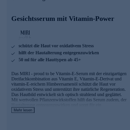
Jetzt online bestellen und die Haut verwöhnen.
Gesichtsserum mit Vitamin-Power
schützt die Haut vor oxidativem Stress
hilft der Hautalterung entgegenzuwirken
50 ml für alle Hauttypen ab 45+
Das MIRI - proud to be Vitamin-E-Serum mit der einzigartigen
Dreifachkombination aus Vitamin E, Vitamin-E-Derivat und
vitamin-E-reichem Himbeersamenöl schützt die Haut vor
oxidativem Stress und unterstützt ihre natürliche Regeneration.
Das Hautbild entwickelt sich optisch strahlend und geglättet.
Mit wertvollen Pflanzenwirkstoffen hilft das Serum zudem, der
Hautalterung entgegenzuwirken und sorgt für ein
ausgeglichenes, jugendliches Hautbild. Ideale Ergänzungen
Mehr lesen
zum Serum sind die MIRI - proud to be Vitamin E Tages- und
Nachtcremes.