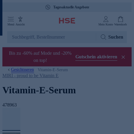
Tagesaktuelle Angebote
Menü
Ansicht
Mein Konto
Warenkorb
Suchen
Bis zu -60% auf Mode und -20%
Gutschein aktivieren
on top!
Gesichtsseren
Vitamin-E-Serum
MIRI - proud to be Vitamin E
Vitamin-E-Serum
478963