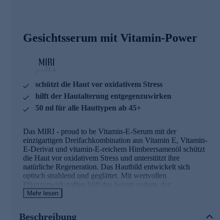
Gesichtsserum mit Vitamin-Power
schützt die Haut vor oxidativem Stress
hilft der Hautalterung entgegenzuwirken
50 ml für alle Hauttypen ab 45+
Das MIRI - proud to be Vitamin-E-Serum mit der
einzigartigen Dreifachkombination aus Vitamin E, Vitamin-
E-Derivat und vitamin-E-reichem Himbeersamenöl schützt
die Haut vor oxidativem Stress und unterstützt ihre
natürliche Regeneration. Das Hautbild entwickelt sich
optisch strahlend und geglättet. Mit wertvollen
Pflanzenwirkstoffen hilft das Serum zudem, der
Hautalterung entgegenzuwirken und sorgt für ein
Mehr lesen
ausgeglichenes, jugendliches Hautbild. Ideale Ergänzungen
zum Serum sind die MIRI - proud to be Vitamin E Tages-
Beschreibung
und Nachtcremes.