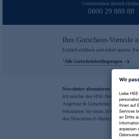
Gebührenfreie Bestell-Hotlin
0800 29 888 88
Ihre Gutschein-Vorteile a
Einfach einlösen und sofort sparen. F
1
Alle Gutscheinbedingungen
Newsletter abonnieren – 10 € Gutsch
Ich möchte den HSE-Newsletter abonni
Angebote & Gutscheine per E-Mail erh
bekommen Sie einen 10 € Gutschein. Ei
den Newsletter-E-Mails möglich.