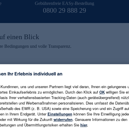
e
Gebührenfreie EASy-Bestellung
0800 29 888 29
uf einen Blick
aire Bedingungen und volle Transparenz.
ein erhalten
eren und aktuelle Trends,
E-Mail-Adresse eingeben
alten. Als Dankeschön
ne Abmeldung ist jederzeit in
Es gelten die
Datenschutzrichtlinien
un