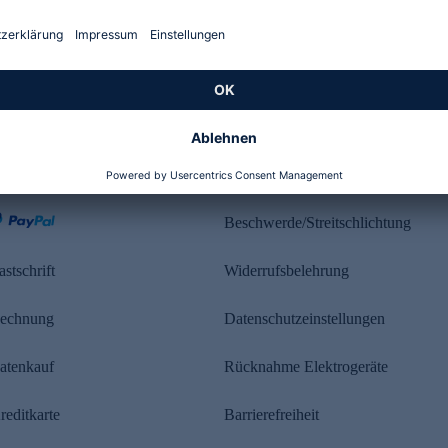
Kundenbewertung
ahlung
Rechtliches
Beschwerde/Streitschlichtung
astschrift
Widerrufsbelehrung
echnung
Datenschutzeinstellungen
atenkauf
Rücknahme Elektrogeräte
reditkarte
Barrierefreiheit