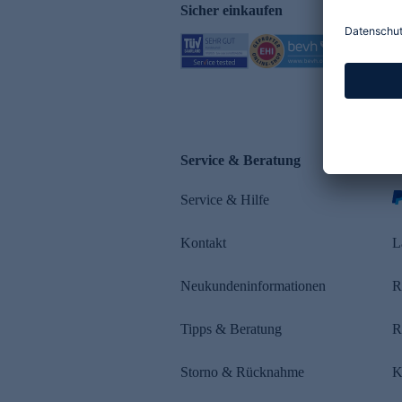
Sicher einkaufen
Service & Beratung
Z
Service & Hilfe
s
Kontakt
L
Neukundeninformationen
R
Tipps & Beratung
R
Storno & Rücknahme
K