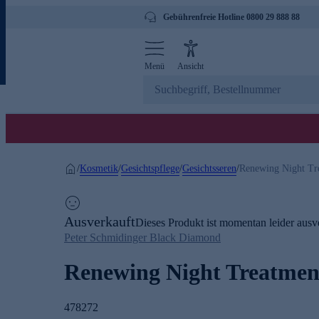
Gebührenfreie Hotline 0800 29 888 88
Menü
Ansicht
Kosmetik
Gesichtspflege
Gesichtsseren
/
/
/
/
Renewing Night Tr
Ausverkauft
Dieses Produkt ist momentan leider ausve
Peter Schmidinger Black Diamond
Renewing Night Treatmen
478272