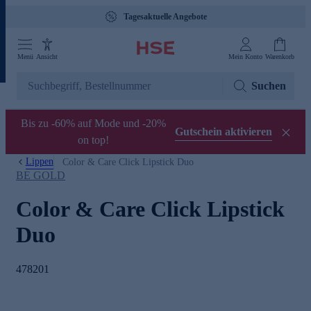
Tagesaktuelle Angebote
Menü
Ansicht
Mein Konto
Warenkorb
Suchen
Bis zu -60% auf Mode und -20%
Gutschein aktivieren
on top!
Lippen
Color & Care Click Lipstick Duo
BE GOLD
Color & Care Click Lipstick
Duo
478201