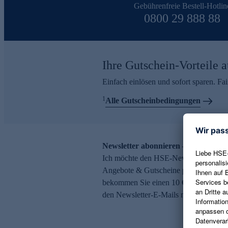
Gebührenfreie Bestell-Hotlin
0800 29 888 88
Ihre Gutschein-Vorteile a
Einfach einlösen und sofort sparen. F
1
Alle Gutscheinbedingungen
Newsletter abonnieren – 10 € Gutsch
Ich möchte den HSE-Newsletter abonni
Angebote & Gutscheine per E-Mail erh
bekommen Sie einen 10 € Gutschein. Ei
den Newsletter-E-Mails möglich.