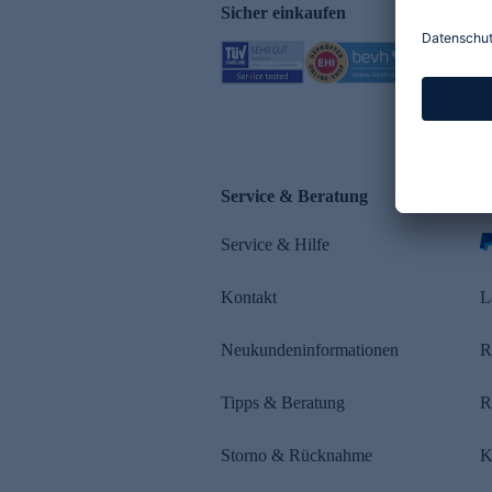
Sicher einkaufen
Service & Beratung
Z
Service & Hilfe
s
Kontakt
L
Neukundeninformationen
R
Tipps & Beratung
R
Storno & Rücknahme
K