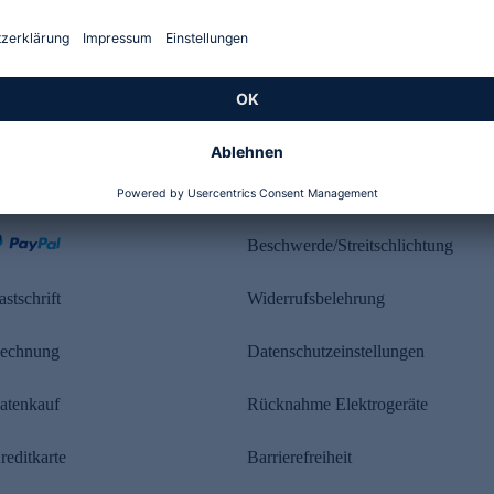
Kundenbewertung
ahlung
Rechtliches
Beschwerde/Streitschlichtung
astschrift
Widerrufsbelehrung
echnung
Datenschutzeinstellungen
atenkauf
Rücknahme Elektrogeräte
reditkarte
Barrierefreiheit