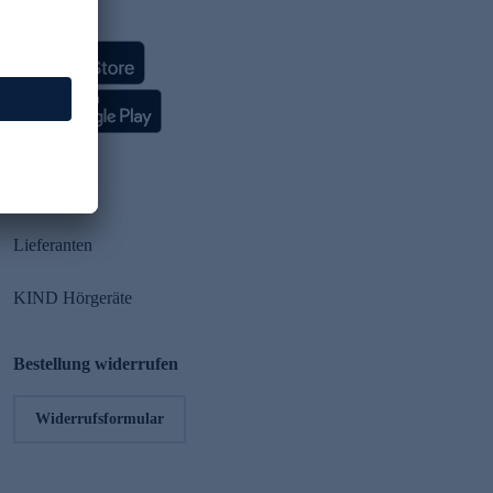
HSE App
Partner
Lieferanten
KIND Hörgeräte
Bestellung widerrufen
Widerrufsformular