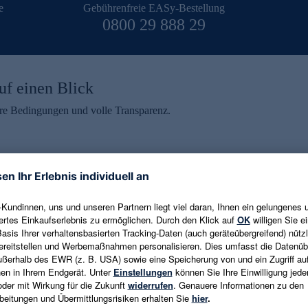
e
Gebührenfreie EASy-Bestellung
0800 29 888 29
uf einen Blick
aire Bedingungen und volle Transparenz.
ein erhalten
eren und aktuelle Trends,
E-Mail-Adresse eingeben
alten. Als Dankeschön
ne Abmeldung ist jederzeit in
Es gelten die
Datenschutzrichtlinien
un