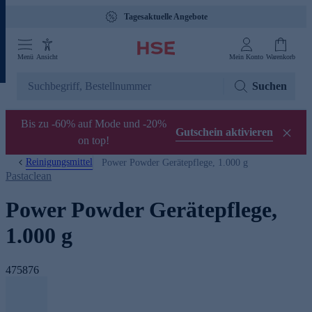
Tagesaktuelle Angebote
Menü
Ansicht
Mein Konto
Warenkorb
Suchen
Bis zu -60% auf Mode und -20%
Gutschein aktivieren
on top!
Reinigungsmittel
Power Powder Gerätepflege, 1.000 g
Pastaclean
Power Powder Gerätepflege,
1.000 g
475876