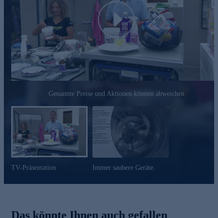
Schmutz- und Seifenrückstände
beugt Ablagerungen vor
Play
ideal für alle wasserführenden Haushaltgeräte, wie
Waschmaschine, Geschirrspüler, Kaffeemaschine,
Espressomaschine, Kaffeevollautomaten, Wasserkocher,
Bügeleisen und Töpfe
das Power Powder hat eine exzellente Reinigungsleistung,
kann mit Wasser verdünnt angemischt auch anderweitig
eingesetzt werden
geruchsneutral
Genannte Preise und Aktionen können abweichen
vegan
Gleich online bestellen.
TV-Präsentation
Immer saubere Geräte.
Das könnte Ihnen auch gefallen