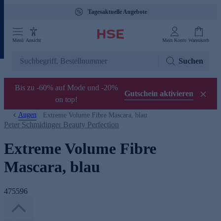
Tagesaktuelle Angebote
Menü
Ansicht
Mein Konto
Warenkorb
Suchen
Bis zu -60% auf Mode und -20%
Gutschein aktivieren
on top!
Augen
Extreme Volume Fibre Mascara, blau
Peter Schmidinger Beauty Perfection
Extreme Volume Fibre
Mascara, blau
475596