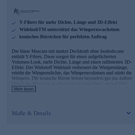
Y-Fibers für mehr Dichte, Länge und 3D-Effekt
WidelashTM unterstützt das Wimpernwachstum
konisches Bürstchen für perfekten Auftrag
Die blaue Mascara mit starker Deckkraft ohne Isododecane
enthält Y-Fibres. Diese sorgen für einen aufgefächerten
Volumen-Look, mehr Dichte, Länge und einen raffinierten 3D-
Effekt. Der Wirkstoff Widelash verbessert die Wimpernlänge,
erhöht die Wimperndichte, das Wimpernvolumen und stärkt die
Wimpern. Die konische Bürste betont besonders gut das äußere
Drittel der Wimpern, wodurch ein aufregender Cateye-Effekt
erzielt wird. Das dünne Ende des Bürstchens erfasst im inneren
Mehr lesen
Augenwinkel die feinen Härchen und am unteren
Wimpernkranz jede einzelne Wimper. Ihre Wimpern erhalten so
unwiderstehliche Intensität und Definition.
Maße & Details
Jetzt bequem online bestellen.