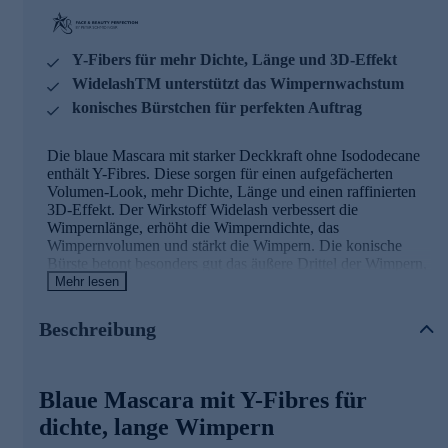
Y-Fibers für mehr Dichte, Länge und 3D-Effekt
WidelashTM unterstützt das Wimpernwachstum
konisches Bürstchen für perfekten Auftrag
Die blaue Mascara mit starker Deckkraft ohne Isododecane
enthält Y-Fibres. Diese sorgen für einen aufgefächerten
Volumen-Look, mehr Dichte, Länge und einen raffinierten
3D-Effekt. Der Wirkstoff Widelash verbessert die
Wimpernlänge, erhöht die Wimperndichte, das
Wimpernvolumen und stärkt die Wimpern. Die konische
Bürste betont besonders gut das äußere Drittel der Wimpern,
wodurch ein aufregender Cateye-Effekt erzielt wird. Das
Mehr lesen
dünne Ende des Bürstchens erfasst im inneren Augenwinkel
die feinen Härchen und am unteren Wimpernkranz jede
Beschreibung
einzelne Wimper. Ihre Wimpern erhalten so unwiderstehliche
Intensität und Definition.
Jetzt bequem online bestellen.
Blaue Mascara mit Y-Fibres für
dichte, lange Wimpern