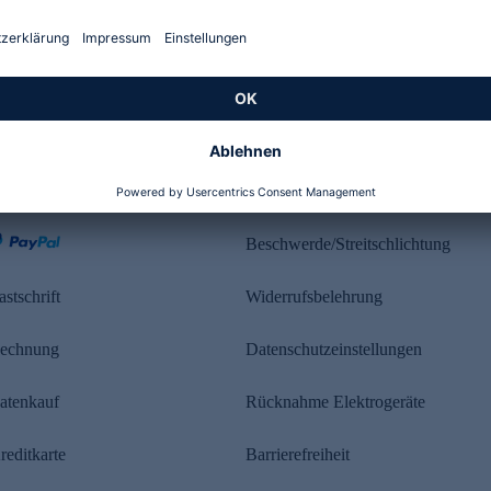
Kundenbewertung
ahlung
Rechtliches
Beschwerde/Streitschlichtung
astschrift
Widerrufsbelehrung
echnung
Datenschutzeinstellungen
atenkauf
Rücknahme Elektrogeräte
reditkarte
Barrierefreiheit