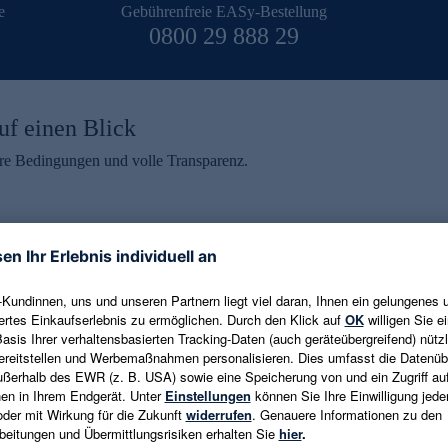
e
Gebührenfreie EASy-Bestellung
0800 29 888 29
uf einen Blick
aire Bedingungen und volle Transparenz.
ein erhalten
eren und aktuelle Trends,
E-Mail-Adresse eingeben
alten. Als Dankeschön
ne Abmeldung ist jederzeit in
Es gelten die
Datenschutzrichtlinien
un