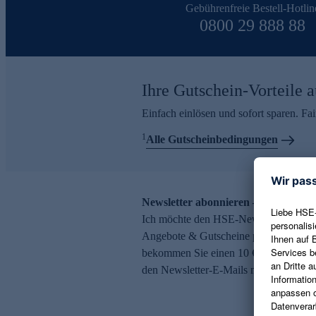
Gebührenfreie Bestell-Hotlin
0800 29 888 88
Ihre Gutschein-Vorteile a
Einfach einlösen und sofort sparen. F
1
Alle Gutscheinbedingungen
Newsletter abonnieren – 10 € Gutsch
Ich möchte den HSE-Newsletter abonni
Angebote & Gutscheine per E-Mail erh
bekommen Sie einen 10 € Gutschein. Ei
den Newsletter-E-Mails möglich.