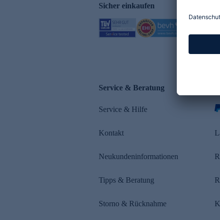
Sicher einkaufen
Service & Beratung
Z
Service & Hilfe
s
Kontakt
L
Neukundeninformationen
R
Tipps & Beratung
R
Storno & Rücknahme
K