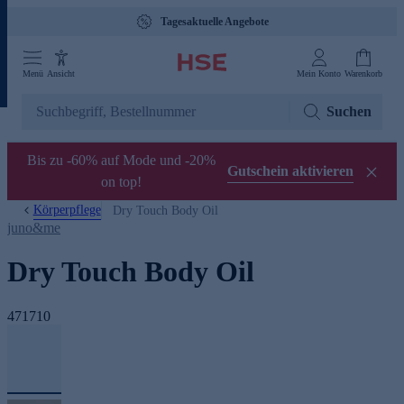
Tagesaktuelle Angebote
Menü
Ansicht
Mein Konto
Warenkorb
Suchen
Bis zu -60% auf Mode und -20%
Gutschein aktivieren
on top!
Körperpflege
Dry Touch Body Oil
juno&me
Dry Touch Body Oil
471710