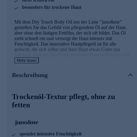
besonders für trockene Haut
Mit dem Dry Touch Body Oil aus der Linie "juno&me"
genießen Sie das Gefühl von pflegendem Öl auf der Haut,
aber ohne den lästigen Fettfilm, der sich oft bildet. Das Öl
zieht schnell ein und versorgt die Haut intensiv mit
Feuchtigkeit. Das innovative Hautpflegeöl ist für alle
gedacht, die sich selbst und ihrer Haut etwas Gutes tun
möchten. Es kann langfristig trockener Haut vorbeugen und
verwöhnt mit dem pudrigen Signature Duft.
Mehr lesen
Die enthaltenen Öle im Überblick
Beschreibung
Maracujaöl
beruhigt die Haut schützt und vor freien
Radikalen. Lichtbedingter Hautalterung und Schäden in
Trockenöl-Textur pflegt, ohne zu
der Hautbarriere werden somit vorgebeugt.
Aprikosenkernöl
wirkt feuchtigkeitserhaltend und
fetten
bewahrt somit die Haut vor dem Austrocknen.
Olivenöl
wirkt regenerierend und feuchtigkeitsspendend
auf trockene oder strapazierte Haut durch Sonne oder
trockene Winterluft.
spendet intensive Feuchtigkeit
Für intensive Wellness-Momente im eigenen Bad jetzt