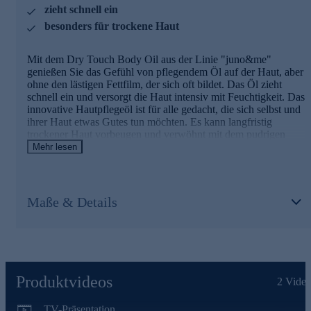
online bestellen.
zieht schnell ein
besonders für trockene Haut
Mit dem Dry Touch Body Oil aus der Linie "juno&me"
genießen Sie das Gefühl von pflegendem Öl auf der Haut, aber
ohne den lästigen Fettfilm, der sich oft bildet. Das Öl zieht
schnell ein und versorgt die Haut intensiv mit Feuchtigkeit. Das
innovative Hautpflegeöl ist für alle gedacht, die sich selbst und
ihrer Haut etwas Gutes tun möchten. Es kann langfristig
trockener Haut vorbeugen und verwöhnt mit dem pudrigen
Signature Duft.
Mehr lesen
Die enthaltenen Öle im Überblick
Maße & Details
Maracujaöl
beruhigt die Haut schützt und vor freien
Radikalen. Lichtbedingter Hautalterung und Schäden in der
Hautbarriere werden somit vorgebeugt.
Aprikosenkernöl
wirkt feuchtigkeitserhaltend und
bewahrt somit die Haut vor dem Austrocknen.
Olivenöl
wirkt regenerierend und feuchtigkeitsspendend
auf trockene oder strapazierte Haut durch Sonne oder
Produktvideos
2
Video
trockene Winterluft.
TV-Präsentation