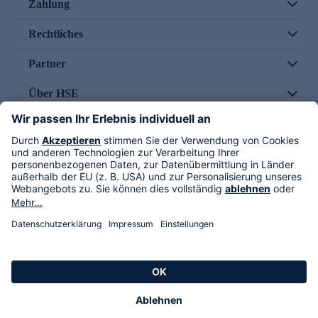
Zahlung
Rechtliches
Partner
Über HSE
Im TV
HSE International
Versand durch
Folge uns
AGB
Datenschutz
Impressum
Alle Rechte vorbehalten. Alle Preise inkl. gesetzlicher MwSt., zzgl. Versandkosten.