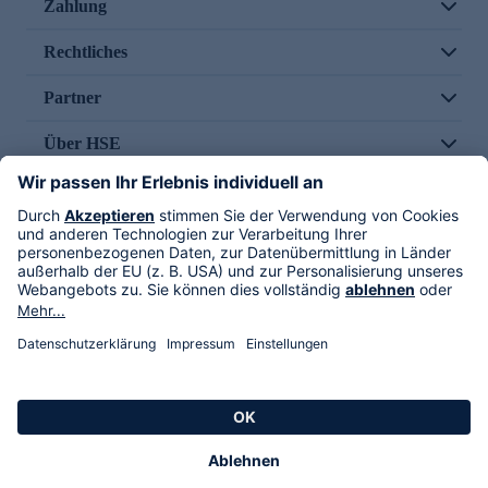
Zahlung
Rechtliches
Partner
Über HSE
Im TV
HSE International
Versand durch
Folge uns
AGB
Datenschutz
Impressum
Alle Rechte vorbehalten. Alle Preise inkl. gesetzlicher MwSt., zzgl. Versandkosten.