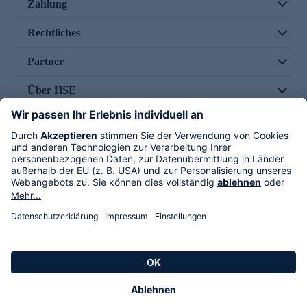
Zahlung
Rechtliches
Partner
Über HSE
Im TV
HSE International
Versand durch
Folge uns
AGB
Datenschutz
Impressum
Alle Rechte vorbehalten. Alle Preise inkl. gesetzlicher MwSt., zzgl. Versandkosten.