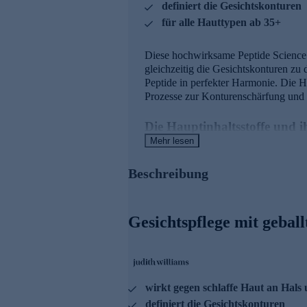
definiert die Gesichtskonturen
für alle Hauttypen ab 35+
Diese hochwirksame Peptide Science
gleichzeitig die Gesichtskonturen zu 
Peptide in perfekter Harmonie. Die 
Prozesse zur Konturenschärfung und -
Die Hauptinhaltsstoffe und 
Mehr lesen
Ring Of Youth = Zyklisches Pep
- Mildert Falten morgens und abe
Beschreibung
- Hautstruktur und Elastizität ka
- Aktiviert die natürliche Hautreg
. Fördert die Bildung neuer Hautz
Gesichtspflege mit gebal
Skin Sculptor = Rotalgen Hydr
-
Kann das Erscheinungsbild eine
- Unterstützt definierte Konturen
- Hemmt den Prozess der Fettge
- Fördert ein ebenmäßiges und ges
wirkt gegen schlaffe Haut an Hals
Biomimetic Pep
-
Unterstützt die Re-Positionieru
definiert die Gesichtskonturen