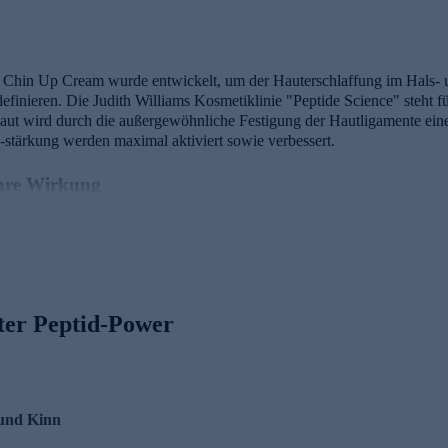
 Chin Up Cream wurde entwickelt, um der Hauterschlaffung im Hals- 
definieren. Die Judith Williams Kosmetiklinie "Peptide Science" steht fü
Haut wird durch die außergewöhnliche Festigung der Hautligamente ein
stärkung werden maximal aktiviert sowie verbessert.
ihre Wirkung
tid
nds
nn durch korrekte Protein-Faltung verbessert werden
eneration
ellen
lter Peptid-Power
olysat
s Doppelkinns reduzieren
 im Hals- und Kinnbereich
webebildung
trafftes Hautbild
 und Kinn
ng von (hängender) Haut