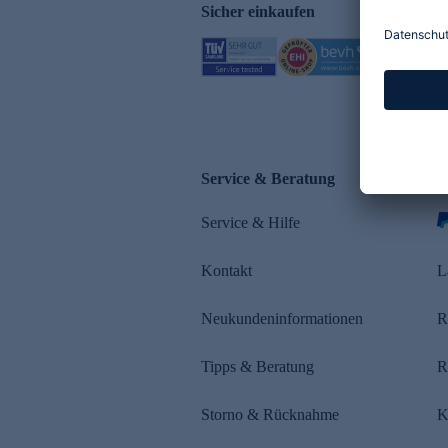
Sicher einkaufen
Service & Beratung
Z
Service & Hilfe
Kontakt
L
Neukundeninformationen
R
Tipps & Beratung
R
Storno & Rücknahme
K