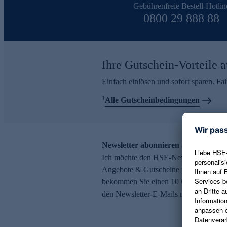
Gebührenfreie Bestell-Hotlin
0800 29 888 88
Ihre Gutschein-Vorteile a
Einfach einlösen und sofort sparen. F
1
Alle Gutscheinbedingungen
Newsletter abonnieren – 10 € Gutsch
Ich möchte den HSE-Newsletter abonni
Angebote & Gutscheine per E-Mail erh
bekommen Sie einen 10 € Gutschein. Ei
den Newsletter-E-Mails möglich.