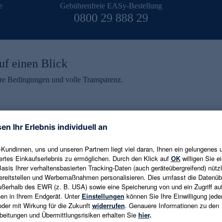
e
Gebührenfreie EASy-Bestellung
0800 29 888 29
uf einen Blick
aire Bedingungen und volle Transparenz.
ein erhalten
eren und aktuelle Trends,
E-Mail-Adresse eingeben
alten. Als Dankeschön
ne Abmeldung ist jederzeit in
Es gelten die
Datenschutzrichtlinien
un