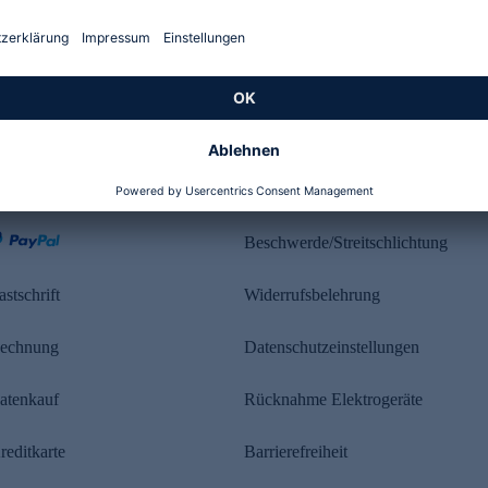
Kundenbewertung
ahlung
Rechtliches
Beschwerde/Streitschlichtung
astschrift
Widerrufsbelehrung
echnung
Datenschutzeinstellungen
atenkauf
Rücknahme Elektrogeräte
reditkarte
Barrierefreiheit