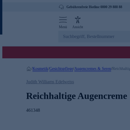
Gebührenfreie Hotline 0800 29 888 88
Menü
Ansicht
Kosmetik
Gesichtspflege
Augencremes & Seren
/
/
/
/
Reichhalt
Judith Williams Edelweiss
Reichhaltige Augencreme
461348