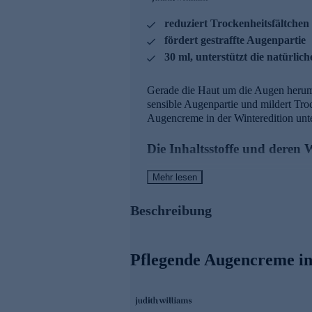
reduziert Trockenheitsfältchen
fördert gestraffte Augenpartie
30 ml, unterstützt die natürlic
Gerade die Haut um die Augen herum,
sensible Augenpartie und mildert Troc
Augencreme in der Winteredition unter
Die Inhaltsstoffe und deren
Cold Skin Protector:
Mehr lesen
- Schützt vor negativen Einflüssen de
Beschreibung
- Kann verhindern, dass Reizstoffe in
- Verbessert Feuchtigkeitsgehalt in d
- Kann vor Trockenheitsfältchen schü
- Fördert glattere, geschmeidige Auge
Pflegende Augencreme in
Deep TIGHT Complex:
- Fördert Kollagenbildung