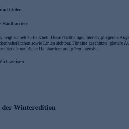
 und Linien
he Hautbarriere
 neigt schnell zu Fältchen. Diese reichhaltige, intensiv pflegende Au
kenheitsfältchen sowie Linien sichtbar. Für eine geschützte, glattere 
stützt die natürliche Hautbarriere und pflegt intensiv.
 Wirkweisen
s Winters
 tiefere Hautschichten gelangen
er Haut
tzen
npartie
 der Winteredition