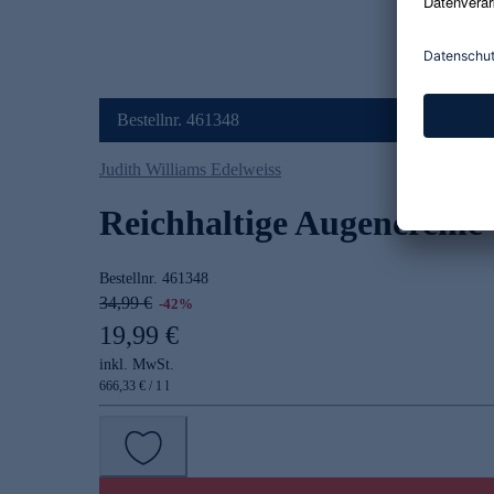
Bestellnr. 461348
Judith Williams Edelweiss
Reichhaltige Augencreme
Bestellnr.
461348
34,99 €
-42%
19,99 €
inkl. MwSt.
666,33 € / 1 l