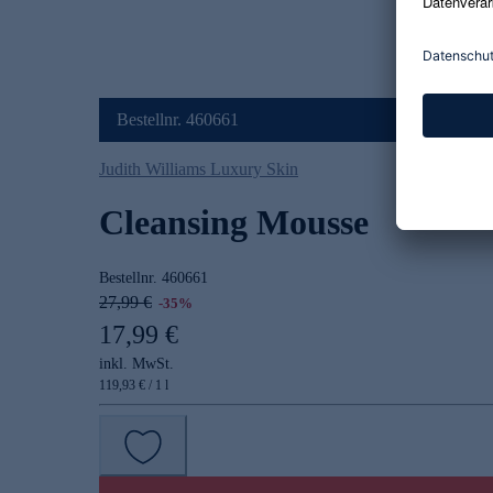
Bestellnr. 460661
Judith Williams Luxury Skin
Cleansing Mousse
Bestellnr.
460661
27,99 €
-35%
17,99 €
inkl. MwSt.
119,93 € / 1 l