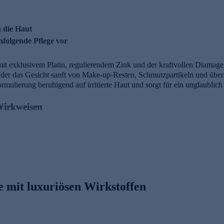
n die Haut
hfolgende Pflege vor
it exklusivem Platin, regulierendem Zink und der kraftvollen Diamag
 der das Gesicht sanft von Make-up-Resten, Schmutzpartikeln und über
Formulierung beruhigend auf irritierte Haut und sorgt für ein unglaubli
 Wirkweisen
 Haut
 mit luxuriösen Wirkstoffen
Sebumproduktion
nozytenanzahl