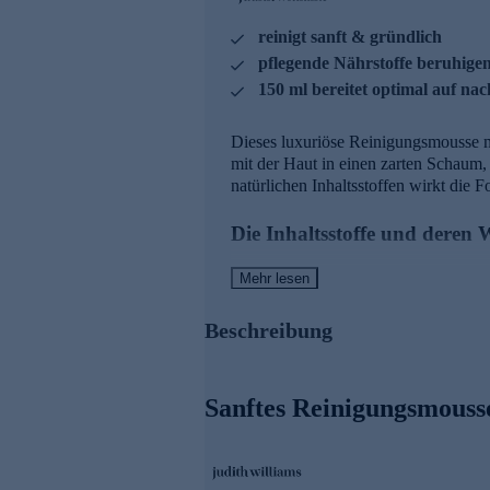
reinigt sanft & gründlich
pflegende Nährstoffe beruhige
150 ml bereitet optimal auf nac
Dieses luxuriöse Reinigungsmousse m
mit der Haut in einen zarten Schaum,
natürlichen Inhaltsstoffen wirkt die 
Die Inhaltsstoffe und deren
Platin - exklusive Hautveredelung
Mehr lesen
- Antioxidatives Schutzschild für die
Beschreibung
- Neutralisiert freie Radikale
- Verbessert Hautregeneration
- Wirkstoff-Optimierer
Sanftes Reinigungsmousse
Bioskinclear
- Anti-Akne Treatment: Hemmt die 
- Reparierend: verbessert die Kerati