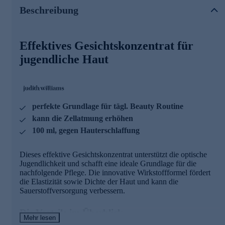
Beauty Routine
Beschreibung
• Kann die Zellatmung und die Sauerstoffsättigung der
Zellen stark erhöhen
• Kann die strukturelle Integrität der Haut wieder herstellen
Effektives Gesichtskonzentrat für
und so der Erschlaffung und dem Verlust der Dichte
entgegenwirken
jugendliche Haut
Wirkstoff Densilift 5.0
--> besteht aus 5 hochaktiven Komponenten:
Phytodermina Lifting, Soja Youth, Youth Lab, Reliastase,
perfekte Grundlage für tägl. Beauty Routine
Dynalift
kann die Zellatmung erhöhen
- stimuliert Kollagensynthese & Elastinproduktion
100 ml, gegen Hauterschlaffung
- kann Hautwiderstandsfähigkeit stärken
- kann Falten & Linien mindern, Mikro- & Makrorelief der
Dieses effektive Gesichtskonzentrat unterstützt die optische
Haut glätten
Jugendlichkeit und schafft eine ideale Grundlage für die
- unterstützt dermale Matrix
nachfolgende Pflege. Die innovative Wirkstoffformel fördert
die Elastizität sowie Dichte der Haut und kann die
DERMAFINE5
Sauerstoffversorgung verbessern.
• gewonnen aus Sanddorn - ""Baum der Sonne""
Die Vorteile im Überblick
• Kann die Let-7b-Synthese mindern
Mehr lesen
• Produktion von Kollagen- und Elastinfasern kann erhöht