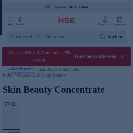
Tagesaktuelle Angebote
Menü
Ansicht
Mein Konto
Warenkorb
Suchen
Bis zu -60% auf Mode und -20%
Gutschein aktivieren
on top!
Gesichtsseren
Skin Beauty Concentrate
Judith Williams Life Long Beauty
Skin Beauty Concentrate
457428