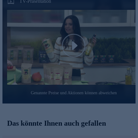
TV-Präsentation
Erich Billers Motto lautet „hausgemachte Klasse statt
industrielle Masse“ – ein Prinzip, dass seit Jahren für beste
Würze ohne Geschmacksverstärker und Glutamat steht:
Verwendung ausschließlich natürlicher Rohstoffe und
Zutaten.
Glutamat oder sonstige Geschmacksverstärker sind absolut
tabu.
Play
Schonende Verarbeitung der weitgehend regionalen
Inhaltsstoffe.
Beste Qualität durch einen hohen Anteil an Handarbeit bei
der Herstellung.
Gleich heute noch online bestellen!
Genannte Preise und Aktionen können abweichen
Das könnte Ihnen auch gefallen