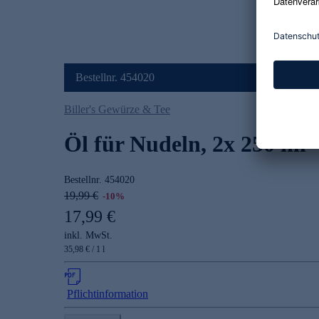
Bestellnr. 454020
Biller's Gewürze & Tee
Öl für Nudeln, 2x 250 ml
Bestellnr.
454020
19,99 €
-10%
17,99 €
inkl. MwSt.
35,98 € / 1 l
Pflichtinformation