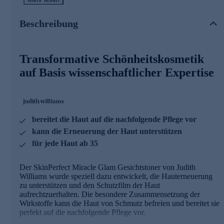
Transformative Kosmetik für zeitlose
Schönheit
Beschreibung
Hollywood dient als Inspirationsquelle für die fortschrittliche
Judith Williams Kosmetiklinie SkinPerfect. Den Herzschlag
der Schönheitskosmetik bildet der in Los Angeles erforschte
Transformative Schönheitskosmetik
und konzipierte High-Tech-Wirkstoff BTX-Hero. In einer
einzigartigen 3D-Liftingtechnologie vereint er 3
auf Basis wissenschaftlicher Expertise
außerordentliche Wirkweisen:
1. ausgeprägter Volumenaufbau durch hexagonale
Mizellenstruktur
2. intensive Mimikfaltenglättung durch Muskelrelaxans-
bereitet die Haut auf die nachfolgende Pflege vor
Effekt
kann die Erneuerung der Haut unterstützen
3. Sauerstoffboost durch Erfrischung & Zellreinigung
für jede Haut ab 35
Die Linie "DermaPerfect" und ihre
Hauptwirkstoffe
Der SkinPerfect Miracle Glam Gesichtstoner von Judith
Williams wurde speziell dazu entwickelt, die Hauterneuerung
Skin Barrier Push
zu unterstützen und den Schutzfilm der Haut
- Myrte & Lentisk aus Sardinien
aufrechtzuerhalten. Die besondere Zusammensetzung der
- kann antioxidative Abwehrkräfte steigern
Wirkstoffe kann die Haut von Schmutz befreien und bereitet sie
- kann Hautfeuchtigkeit fördern
perfekt auf die nachfolgende Pflege vor.
Phantastic Skin Tech