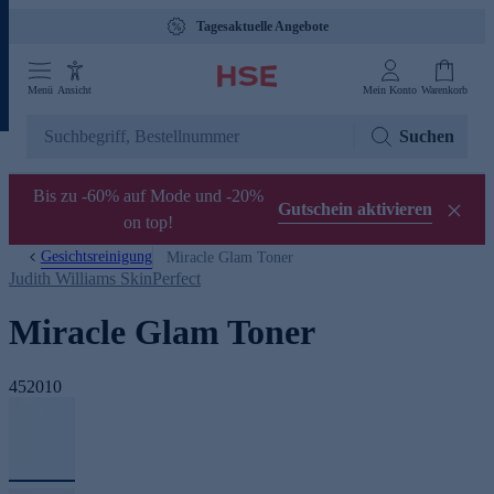
Tagesaktuelle Angebote
Menü
Ansicht
Mein Konto
Warenkorb
Suchen
Bis zu -60% auf Mode und -20%
Gutschein aktivieren
on top!
Gesichtsreinigung
Miracle Glam Toner
Judith Williams SkinPerfect
Miracle Glam Toner
452010