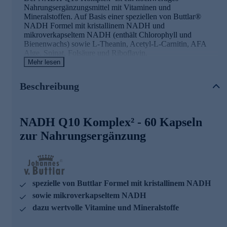
Nahrungsergänzungsmittel mit Vitaminen und
Mineralstoffen. Auf Basis einer speziellen von Buttlar®
NADH Formel mit kristallinem NADH und
mikroverkapseltem NADH (enthält Chlorophyll und
Bienenwachs) sowie L-Theanin, Acetyl-L-Carnitin, AFA
Alge, Spinat, Folsäure und Riboflavin.
Mehr lesen
Zusätzlich mit Coenzym Q10, Selen, Vitamin B12, Vitamin
D, Eisen, Zink, Mangan, Vitamin A, Vitamin C, Vitamin E,
Beschreibung
Niacin und Thiamin.
Wertvolle Wirkstoffe
NADH Q10 Komplex² - 60 Kapseln
Eisen, Folsäure, Niacin, Riboflavin, Vitamin C und
zur Nahrungsergänzung
Vitamin B12 tragen zur Verringerung von Müdigkeit und
Ermüdung bei
Eisen, Mangan, Thiamin, Riboflavin, Niacin, Vitamin C
und Vitamin B12 tragen zu einen normalen
Energiestoffwechsel bei
spezielle von Buttlar Formel mit kristallinem NADH
sowie mikroverkapseltem NADH
Thiamin trägt zu einer normalen Herzfunktion bei
dazu wertvolle Vitamine und Mineralstoffe
Zink trägt zu einem normalen Kohlenhydrat-
Stoffwechsel bei