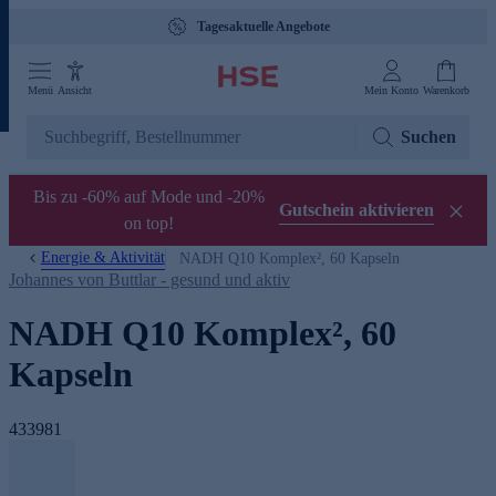
Tagesaktuelle Angebote
Menü
Ansicht
Mein Konto
Warenkorb
Suchen
Bis zu -60% auf Mode und -20%
Gutschein aktivieren
on top!
Energie & Aktivität
NADH Q10 Komplex², 60 Kapseln
Johannes von Buttlar - gesund und aktiv
NADH Q10 Komplex², 60
Kapseln
433981