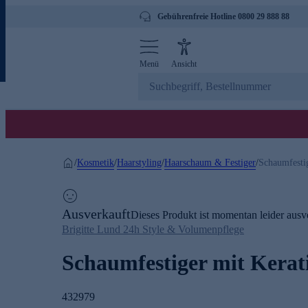
Gebührenfreie Hotline 0800 29 888 88
Menü
Ansicht
Kosmetik
Haarstyling
Haarschaum & Festiger
/
/
/
/
Schaumfestig
Ausverkauft
Dieses Produkt ist momentan leider ausve
Brigitte Lund 24h Style & Volumenpflege
Schaumfestiger mit Kerat
432979