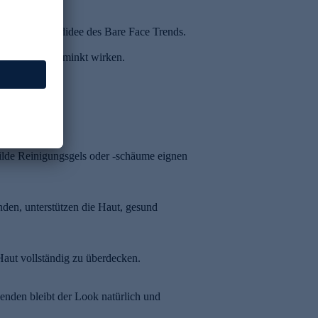
ruch zur Grundidee des Bare Face Trends.
 schnell geschminkt wirken.
en lassen.
ilde Reinigungsgels oder -schäume eignen
nden, unterstützen die Haut, gesund
Haut vollständig zu überdecken.
enden bleibt der Look natürlich und