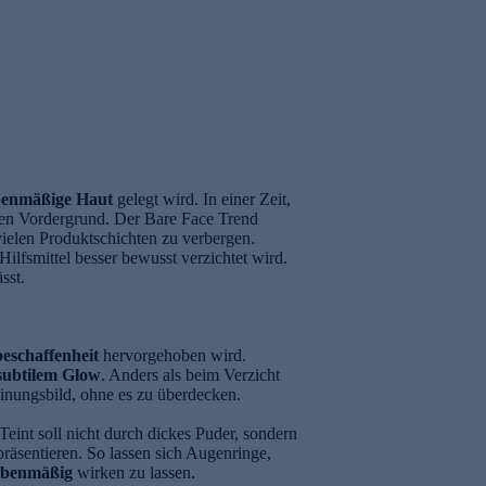
benmäßige Haut
gelegt wird. In einer Zeit,
en Vordergrund. Der Bare Face Trend
vielen Produktschichten zu verbergen.
fsmittel besser bewusst verzichtet wird.
sst.
eschaffenheit
hervorgehoben wird.
 subtilem Glow
. Anders als beim Verzicht
einungsbild, ohne es zu überdecken.
 Teint soll nicht durch dickes Puder, sondern
räsentieren. So lassen sich Augenringe,
ebenmäßig
wirken zu lassen.