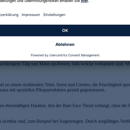
abel sein können, stehen auffällige Farben oder Glitzer im Widersp
tifte ziehen die Aufmerksamkeit stark auf sich und lassen das Gesicht
Teint den natürlichen Glanz und kann den Look schnell künstlich wirk
rschüssigem Talg und Make-up-Resten, falls welche vorhanden sind. M
sel zu einem strahlenden Teint. Seren und Cremes, die Feuchtigkeit spe
kann mit speziellen Pflegeprodukten gezielt gegensteuern.
den ebenmäßigen Hautton, den der Bare Face Trend verlangt, ohne die 
 sichtbar sind, zum Beispiel bei Augenringen. Durch sorgfältiges Verbl