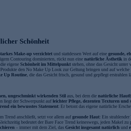
licher Schönheit
starkes Make-up verzichtet
und stattdessen Wert auf eine
gesunde, e
digem Contouring dominierten, rückt nun eine
natürliche Ästhetik
in d
 die eigene
Schönheit im Mittelpunkt
stehen, ohne das Gesicht unter 
 Produkte den No Make Up Look zur Geltung bringen und auf welche Hil
e Up Routine
, die das Gesicht frisch, gesund und gepflegt erstrahlen lä
hen, ungeschminkt wirkenden Stil
aus, bei dem die
natürliche Hautb
en liegt der Schwerpunkt auf
leichter Pflege, dezenten Texturen und
rend ein bewusstes Statement
: Er betont das eigene natürliche Ersch
m Trend anschließt, setzt vor allem auf
gesunde Haut
: Ein strahlender
leichzeitig bedeutet der Bare Face Trend keineswegs, jeden Makel zu p
schieren
– immer mit dem Ziel, das
Gesicht insgesamt natürlich
und