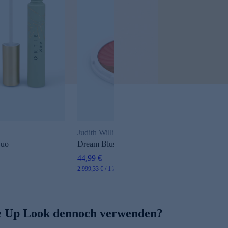
Judith Williams My Make Up
Duo
Dream Blush & Bronzer
44,99 €
2.999,33 € / 1 kg
 Up Look dennoch verwenden?