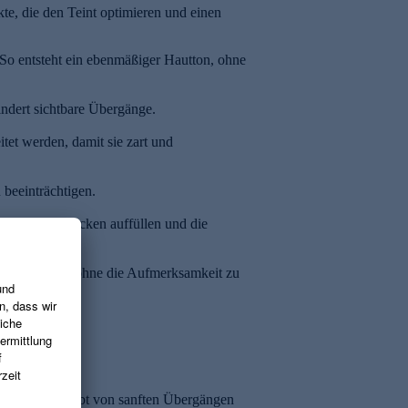
te, die den Teint optimieren und einen
. So entsteht ein ebenmäßiger Hautton, ohne
ndert sichtbare Übergänge.
tet werden, damit sie zart und
 beeinträchtigen.
assen sich Lücken auffüllen und die
ke Up Look ab, ohne die Aufmerksamkeit zu
heinen lassen.
. Der Trend lebt von sanften Übergängen