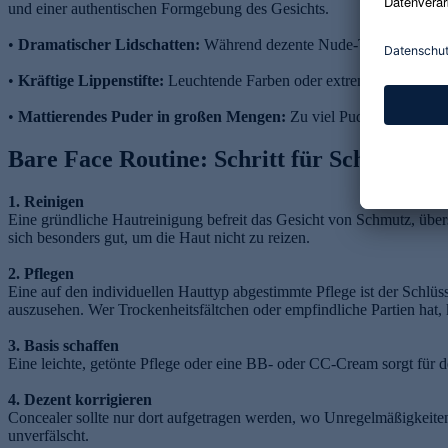
und einer authentischen Formgebung des Gesichts.
•
Dramatischer Lidschatten:
Während dezente Nude-Töne noch akzept
•
Kräftige Lippenstifte:
Leuchtende Farben oder extrem matte Lippens
•
Mattierendes Puder in großen Mengen:
Zu viel Puder nimmt dem 
Bare Face Routine: Schritt für Schritt
1. Reinigen
Eine gründliche Hautreinigung befreit das Gesicht von Schmutz, übe
sich besonders gut, um die Haut nicht zu reizen.
2. Pflegen
Eine auf den individuellen Hauttyp abgestimmte Pflege ist der Schlüs
auszusehen. Wer Trockenheitsfältchen oder empfindliche Partien hat, 
3. Basis schaffen
Eine leichte, getönte Pflege oder eine BB- oder CC-Cream sorgt für 
4. Dezent korrigieren
Concealer sollte nur dort aufgetragen werden, wo Unregelmäßigkeiten
unverfälscht.