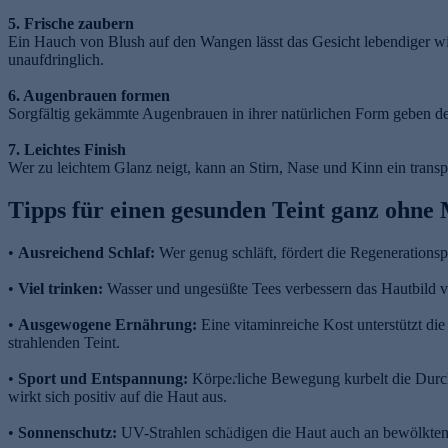
5. Frische zaubern
Ein Hauch von Blush auf den Wangen lässt das Gesicht lebendiger wir
unaufdringlich.
6. Augenbrauen formen
Sorgfältig gekämmte Augenbrauen in ihrer natürlichen Form geben d
7. Leichtes Finish
Wer zu leichtem Glanz neigt, kann an Stirn, Nase und Kinn ein transp
Tipps für einen gesunden Teint ganz ohne
•
Ausreichend Schlaf:
Wer genug schläft, fördert die Regenerationsp
•
Viel trinken:
Wasser und ungesüßte Tees verbessern das Hautbild vo
•
Ausgewogene Ernährung:
Eine vitaminreiche Kost unterstützt di
strahlenden Teint.
S
•
Sport und Entspannung:
Körperliche Bewegung kurbelt die Durch
c
wirkt sich positiv auf die Haut aus.
h
ö
•
Sonnenschutz:
UV-Strahlen schädigen die Haut auch an bewölkten 