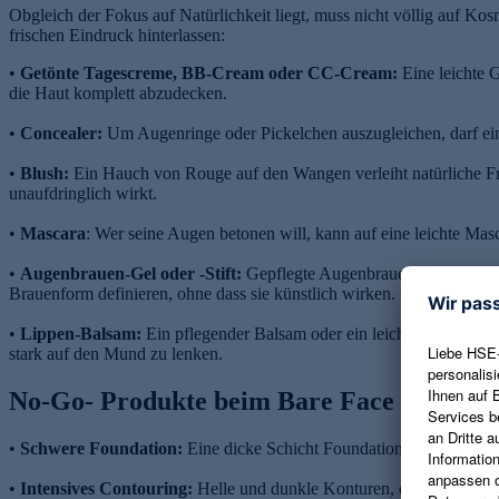
Obgleich der Fokus auf Natürlichkeit liegt, muss nicht völlig auf Ko
frischen Eindruck hinterlassen:
•
Getönte Tagescreme, BB-Cream oder CC-Cream:
Eine leichte 
die Haut komplett abzudecken.
•
Concealer:
Um Augenringe oder Pickelchen auszugleichen, darf ein 
•
Blush:
Ein Hauch von Rouge auf den Wangen verleiht natürliche Fris
unaufdringlich wirkt.
•
Mascara
: Wer seine Augen betonen will, kann auf eine leichte Masc
•
Augenbrauen-Gel oder -Stift:
Gepflegte Augenbrauen verleihen dem
Brauenform definieren, ohne dass sie künstlich wirken.
•
Lippen-Balsam:
Ein pflegender Balsam oder ein leicht getönter P
stark auf den Mund zu lenken.
No-Go- Produkte beim Bare Face Trend
•
Schwere Foundation:
Eine dicke Schicht Foundation kann der nat
•
Intensives Contouring:
Helle und dunkle Konturen, die stark ver