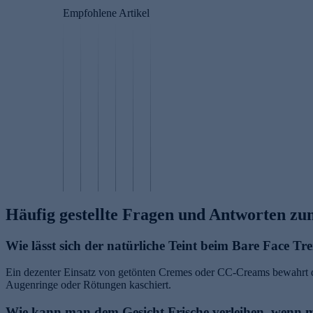
n
Empfohlene Artikel
e
H
a
W
G
u
ec
h
t
hs
o
v
el
S
st
H
o
d
o
L
y
E
n
us
a
a
d
l
i
c
p
s
r
a
n
h
N
h
ol
st
n
e
ai
e
a
i
e
n
ls
s
te
n
n
Häufig gestellte Fragen und Antworten z
Wie lässt sich der natürliche Teint beim Bare Face Tr
Ein dezenter Einsatz von getönten Cremes oder CC-Creams bewahrt d
Augenringe oder Rötungen kaschiert.
Wie kann man dem Gesicht Frische verleihen, wenn ma