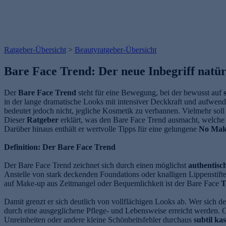
Ratgeber-Übersicht
>
Beautyratgeber-Übersicht
Bare Face Trend: Der neue Inbegriff natür
Der
Bare Face Trend
steht für eine Bewegung, bei der bewusst auf
in der lange dramatische Looks mit intensiver Deckkraft und aufwen
bedeutet jedoch nicht, jegliche Kosmetik zu verbannen. Vielmehr soll
Dieser
Ratgeber
erklärt, was den Bare Face Trend ausmacht, welche
Darüber hinaus enthält er wertvolle Tipps für eine gelungene
No Mak
Definition: Der Bare Face Trend
Der Bare Face Trend zeichnet sich durch einen möglichst
authentisc
Anstelle von stark deckenden Foundations oder knalligen Lippenstift
auf Make-up aus Zeitmangel oder Bequemlichkeit ist der Bare Face
T
Damit grenzt er sich deutlich von vollflächigen Looks ab. Wer sich de
durch eine ausgeglichene Pflege- und Lebensweise erreicht werden. G
Unreinheiten oder andere kleine Schönheitsfehler durchaus
subtil ka