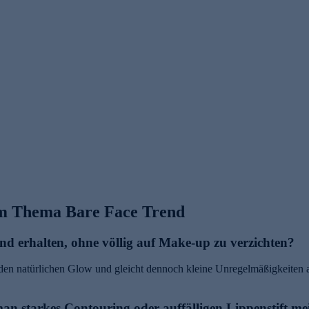
um Thema Bare Face Trend
end erhalten, ohne völlig auf Make-up zu verzichten?
en natürlichen Glow und gleicht dennoch kleine Unregelmäßigkeiten a
n starkes Contouring oder auffälligen Lippenstift me