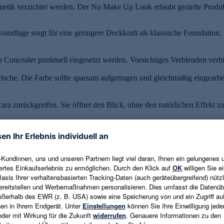
smetik verzichtet werden. Der No Make Up Look erlaubt gezielte Produk
Grundlage sorgt für eine geringere Deckkraft als klassische Foundation
Concealer punktuell eingesetzt werden. Vorsichtiges Verblenden verhi
che. Die Farbe sollte sparsam aufgetragen und gleichmäßig eingearbei
ara zurückgreifen. Sie öffnet den Blick, ohne den natürlichen Effekt zu
 Gesicht Kontur. Mit einem farblosen Gel oder einem dezenten Stift l
flegestift hält die Lippen geschmeidig und rundet den frischen No Ma
ürlichen Ausstrahlung entgegenwirken und das Gesicht maskenhaft ersc
blendet werden müssen, sind bei einem No Make Up Look fehl am Platz