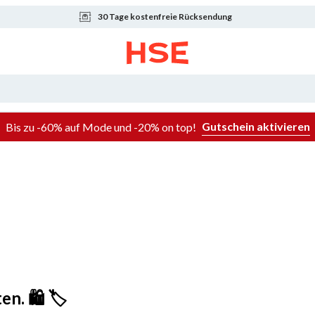
30 Tage kostenfreie Rücksendung
Gutschein aktivieren
Bis zu -60% auf Mode und -20% on top!
. 🛍️ 🏷️