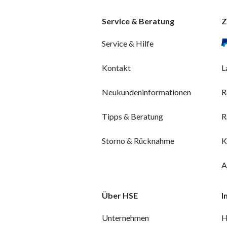
Service & Beratung
Z
Service & Hilfe
Kontakt
L
Neukundeninformationen
R
Tipps & Beratung
R
Storno & Rücknahme
K
A
Über HSE
I
Unternehmen
H