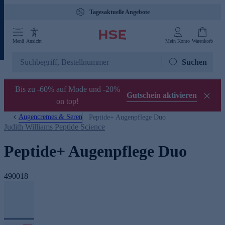
Tagesaktuelle Angebote
Menü
Ansicht
Mein Konto
Warenkorb
Suchen
Bis zu -60% auf Mode und -20%
Gutschein aktivieren
on top!
Augencremes & Seren
Peptide+ Augenpflege Duo
Judith Williams Peptide Science
Peptide+ Augenpflege Duo
490018