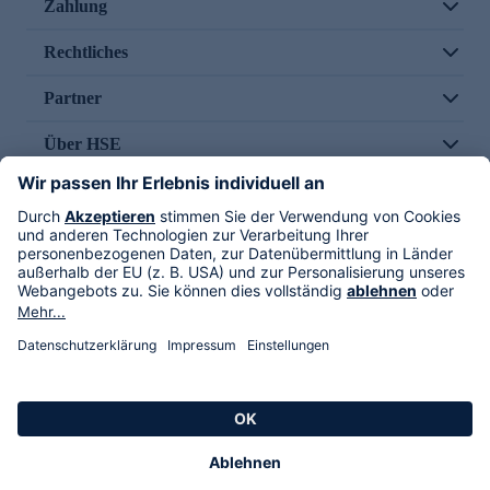
Zahlung
Rechtliches
Partner
Über HSE
Im TV
HSE International
Versand durch
Folge uns
AGB
Datenschutz
Impressum
Alle Rechte vorbehalten. Alle Preise inkl. gesetzlicher MwSt., zzgl. Versandkosten.