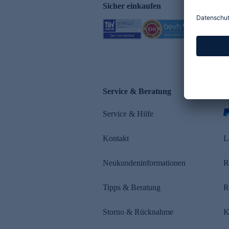
Sicher einkaufen
Service & Beratung
Z
Service & Hilfe
s
Kontakt
L
Neukundeninformationen
R
Tipps & Beratung
R
Storno & Rücknahme
K