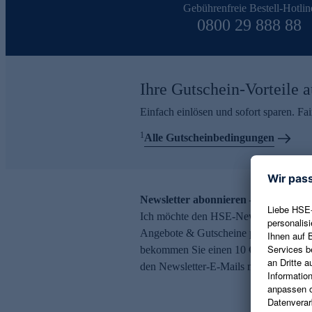
Gebührenfreie Bestell-Hotlin
0800 29 888 88
Ihre Gutschein-Vorteile a
Einfach einlösen und sofort sparen. F
1
Alle Gutscheinbedingungen
Newsletter abonnieren – 10 € Gutsch
Ich möchte den HSE-Newsletter abonni
Angebote & Gutscheine per E-Mail erh
bekommen Sie einen 10 € Gutschein. Ei
den Newsletter-E-Mails möglich.