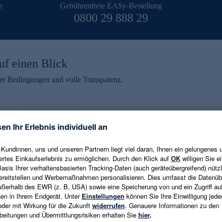
e
Gebührenfreie EASy-Bestellung
0800 29 888 29
uf einen Blick
aire Bedingungen und volle Transparenz.
ein erhalten
eren und aktuelle Trends,
E-Mail-Adresse eingeben
alten. Als Dankeschön
ne Abmeldung ist jederzeit in
Es gelten die
Datenschutzrichtlinien
un