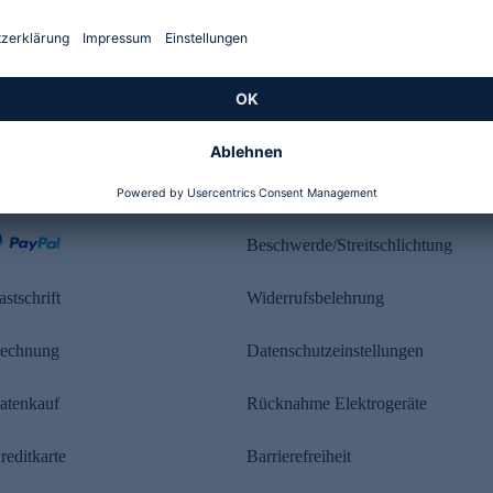
Kundenbewertung
ahlung
Rechtliches
Beschwerde/Streitschlichtung
astschrift
Widerrufsbelehrung
echnung
Datenschutzeinstellungen
atenkauf
Rücknahme Elektrogeräte
reditkarte
Barrierefreiheit