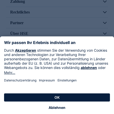
Zahlung
Rechtliches
Partner
Über HSE
Im TV
HSE International
Versand durch
Folge uns
AGB
Datenschutz
Impressum
Alle Rechte vorbehalten. Alle Preise inkl. gesetzlicher MwSt., zzgl. Versandkosten.