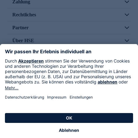
Zahlung
Rechtliches
Partner
Über HSE
Im TV
HSE International
Versand durch
Folge uns
AGB
Datenschutz
Impressum
Alle Rechte vorbehalten. Alle Preise inkl. gesetzlicher MwSt., zzgl. Versandkosten.