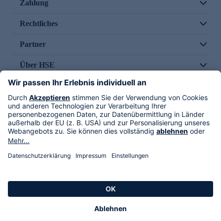
Zahlung
Rechtliches
Partner
Über HSE
Im TV
HSE International
Versand durch
Folge uns
AGB
Datenschutz
Impressum
Alle Rechte vorbehalten. Alle Preise inkl. gesetzlicher MwSt., zzgl. Versandkosten.