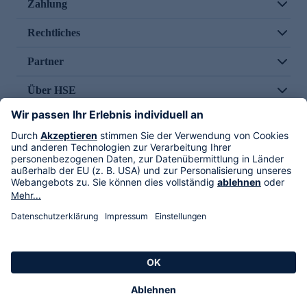
Zahlung
Rechtliches
Partner
Über HSE
Im TV
HSE International
Versand durch
Folge uns
AGB
Datenschutz
Impressum
Alle Rechte vorbehalten. Alle Preise inkl. gesetzlicher MwSt., zzgl. Versandkosten.