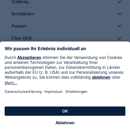
Zahlung
Rechtliches
Partner
Über HSE
Im TV
HSE International
Versand durch
Folge uns
AGB
Datenschutz
Impressum
Alle Rechte vorbehalten. Alle Preise inkl. gesetzlicher MwSt., zzgl. Versandkosten.