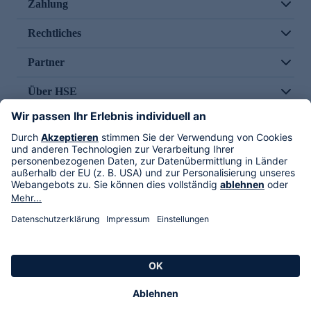
Zahlung
Rechtliches
Partner
Über HSE
Im TV
HSE International
Versand durch
Folge uns
AGB
Datenschutz
Impressum
Alle Rechte vorbehalten. Alle Preise inkl. gesetzlicher MwSt., zzgl. Versandkosten.