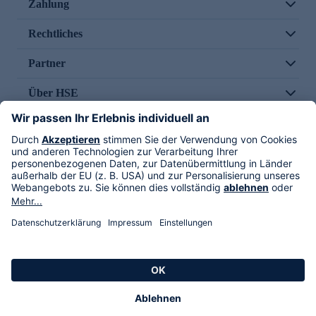
Zahlung
Rechtliches
Partner
Über HSE
Im TV
HSE International
Versand durch
Folge uns
AGB
Datenschutz
Impressum
Alle Rechte vorbehalten. Alle Preise inkl. gesetzlicher MwSt., zzgl. Versandkosten.